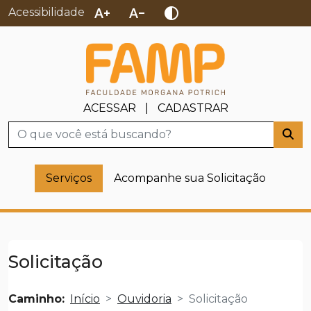
text_increase
text_decrease
contrast
Acessibilidade
ACESSAR
|
CADASTRAR
Busca
Serviços
Acompanhe sua Solicitação
Solicitação
Caminho:
Início
Ouvidoria
Solicitação