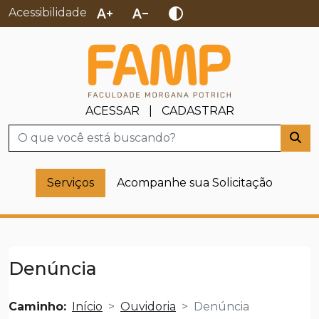
text_increase
text_decrease
contrast
Acessibilidade
ACESSAR
|
CADASTRAR
Busca
Serviços
Acompanhe sua Solicitação
Denúncia
Caminho:
Início
Ouvidoria
Denúncia