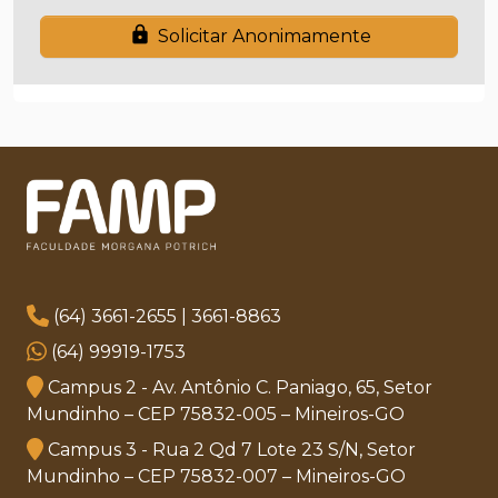
lock
Solicitar Anonimamente
(64) 3661-2655 | 3661-8863
(64) 99919-1753
Campus 2 - Av. Antônio C. Paniago, 65, Setor
Mundinho – CEP 75832-005 – Mineiros-GO
Campus 3 - Rua 2 Qd 7 Lote 23 S/N, Setor
Mundinho – CEP 75832-007 – Mineiros-GO